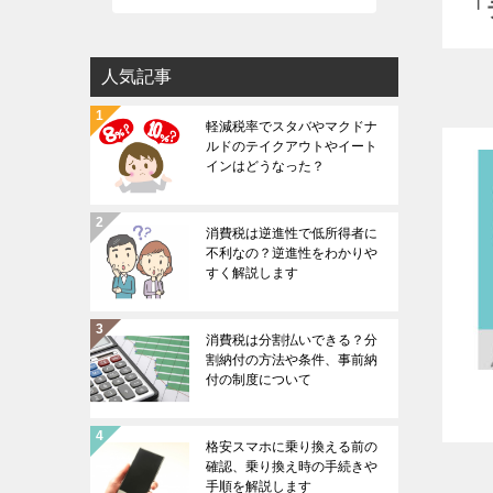
「
人気記事
軽減税率でスタバやマクドナ
ルドのテイクアウトやイート
インはどうなった？
消費税は逆進性で低所得者に
不利なの？逆進性をわかりや
すく解説します
消費税は分割払いできる？分
割納付の方法や条件、事前納
付の制度について
格安スマホに乗り換える前の
確認、乗り換え時の手続きや
手順を解説します