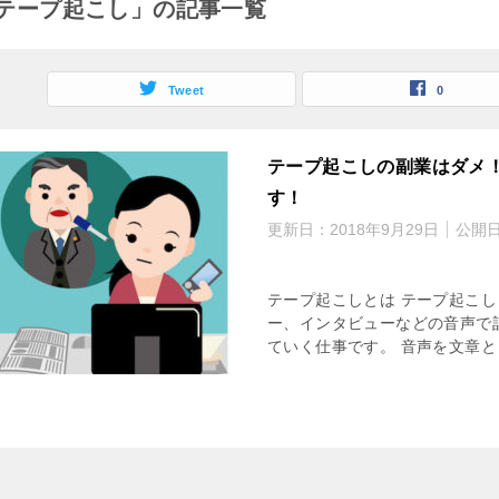
テープ起こし」の記事一覧
Tweet
0
テープ起こしの副業はダメ
す！
更新日：
2018年9月29日
公開
テープ起こしとは テープ起こ
ー、インタビューなどの音声で
ていく仕事です。 音声を文章と