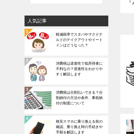
「
人気記事
軽減税率でスタバやマクドナ
ルドのテイクアウトやイート
インはどうなった？
消費税は逆進性で低所得者に
不利なの？逆進性をわかりや
すく解説します
消費税は分割払いできる？分
割納付の方法や条件、事前納
付の制度について
格安スマホに乗り換える前の
確認、乗り換え時の手続きや
手順を解説します