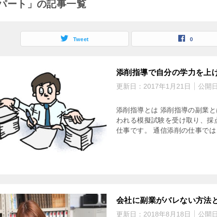
パート」の記事一覧
Tweet
0
添削指導で自分の学力を上
更新日：
2017年1月21日
公開
添削指導とは 添削指導の副業
われる模擬試験を受け取り、採
仕事です。 通信添削の仕事では
会社に副業がバレない方法
更新日：
2018年8月18日
公開