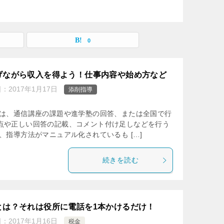
0
げながら収入を得よう！仕事内容や始め方など
日：
2017年1月17日
添削指導
とは、通信講座の課題や進学塾の回答、または全国で行
点や正しい回答の記載、コメント付け足しなどを行う
、指導方法がマニュアル化されているも […]
続きを読む
とは？それは役所に電話を1本かけるだけ！
日：
2017年1月16日
税金