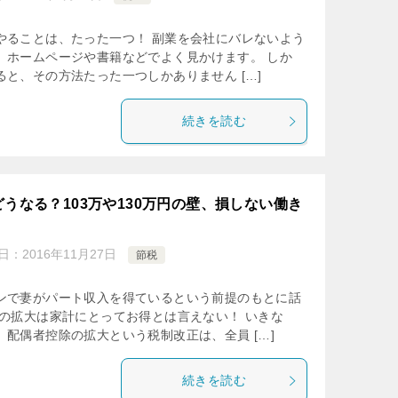
やることは、たった一つ！ 副業を会社にバレないよう
。ホームページや書籍などでよく見かけます。 しか
と、その方法たった一つしかありません […]
続きを読む
うなる？103万や130万円の壁、損しない働き
日：
2016年11月27日
節税
ンで妻がパート収入を得ているという前提のもとに話
除の拡大は家計にとってお得とは言えない！ いきな
配偶者控除の拡大という税制改正は、全員 […]
続きを読む