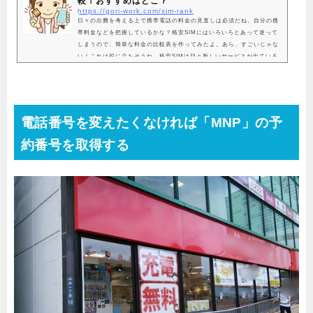
較！おすすめはどこ？
https://gori-work.com/sim-rank
日々の出費を考える上で携帯電話の料金の見直しは必須だね。自分の携
帯料金などを把握しているかな？格安SIMにはいろいろとあって迷って
しまうので、簡単な料金の比較表を作ってみたよ。あら、すごいじゃな
い！これは役に立ちそうね。格安SIMは日々新しいサービスが出ている
から、情報収集が大切だね。ぼくも参考にさせてもらうよ。25社の比較
表を作りました！格安SIMの会社（MVNO）20社をセレクトして、その
比較をしてみました。各社ともにキャンペーンなどを行っていて、単純
な比較は難しい部分もあるのですが、多くの人が気になる点...
電話番号を変えたくなければ「MNP」の予
約番号を取得する