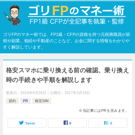
ゴリFPのマネー術では、FP1級・CFPの資格を持つ元税務職員が節
税や副業、相続や不動産のことなど、お金に関する情報をわかりや
すく解説しています。
格安スマホに乗り換える前の確認、乗り換え
時の手続きや手順を解説します
更新日：
2019年8月26日
公開日：
2017年3月19日
節約
PR
格安SIM
※当記事にはPRを含みます。
Tweet
0
0