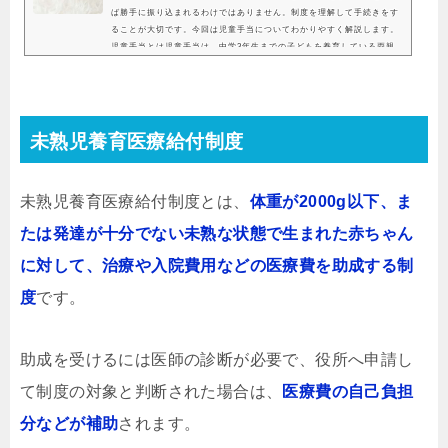
ば勝手に振り込まれるわけではありません。制度を理解して手続きをす
ることが大切です。今回は児童手当についてわかりやすく解説します。
児童手当とは児童手当は、中学3年生までの子どもを養育している両親
などが、一定の金額を受け取れる制度です。従前は所得税や住民税の扶
養控除とされていたのですが、現在では中学生以下の子どもは税金上の
扶養控除はなく、児童手当として支給されるようになりました。支給の
対象について具体的には以下のようになります。支給の...
未熟児養育医療給付制度
未熟児養育医療給付制度とは、
体重が2000g以下、ま
たは発達が十分でない未熟な状態で生まれた赤ちゃん
に対して、治療や入院費用などの医療費を助成する制
度
です。
助成を受けるには医師の診断が必要で、役所へ申請し
て制度の対象と判断された場合は、
医療費の自己負担
分などが補助
されます。