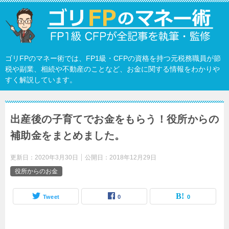
ゴリFPのマネー術では、FP1級・CFPの資格を持つ元税務職員が節
税や副業、相続や不動産のことなど、お金に関する情報をわかりや
すく解説しています。
出産後の子育てでお金をもらう！役所からの
補助金をまとめました。
更新日：
2020年3月30日
公開日：
2018年12月29日
役所からのお金
Tweet
0
0