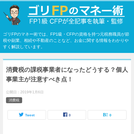
ゴリFPのマネー術では、FP1級・CFPの資格を持つ元税務職員が節
税や副業、相続や不動産のことなど、お金に関する情報をわかりや
すく解説しています。
消費税の課税事業者になったどうする？個人
事業主が注意すべき点！
公開日：
2019年1月6日
消費税
Tweet
0
0