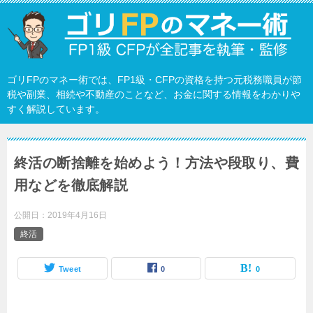
ゴリFPのマネー術では、FP1級・CFPの資格を持つ元税務職員が節
税や副業、相続や不動産のことなど、お金に関する情報をわかりや
すく解説しています。
終活の断捨離を始めよう！方法や段取り、費
用などを徹底解説
公開日：
2019年4月16日
終活
Tweet
0
0