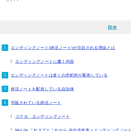
ゴリＦＰ
目次
エンディングノート(終活ノート)が注目される理由とは
エンディングノートに書く内容
エンディングノートは多くの市町村が配布している
終活ノートを配布している自治体
市販されている終活ノート
コクヨ エンディングノート
MyLife これまでとこれから 自分史年表＋エンディングノー