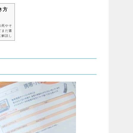
き方
の死やそ
どまだ書
に解説し
すると同
なりまし
ように迎
生き方を
よる