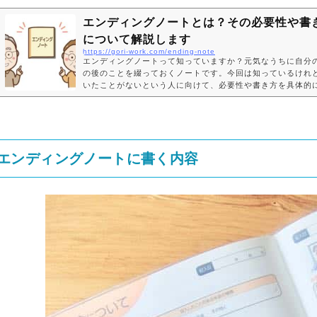
エンディングノートとは？その必要性や書
について解説します
https://gori-work.com/ending-note
エンディングノートって知っていますか？元気なうちに自分
の後のことを綴っておくノートです。今回は知っているけれ
いたことがないという人に向けて、必要性や書き方を具体的
ますね。エンディングノートとは「終活」が世間一般に浸透
時に、「エンディングノート」の存在も広く知られるように
た。エンディングノートは簡潔に言うと、自分の最期をどの
えたいか、死を想像することで見えてくる、残された人生の
綴るものになります。経済産業省が平成24年に行った調査に
エンディングノートに書く内容
と、...