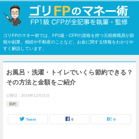
ゴリFPのマネー術では、FP1級・CFPの資格を持つ元税務職員が節
税や副業、相続や不動産のことなど、お金に関する情報をわかりや
すく解説しています。
お風呂・洗濯・トイレでいくら節約できる？
その方法と金額をご紹介
公開日：
2018年12月31日
節約
Tweet
0
0