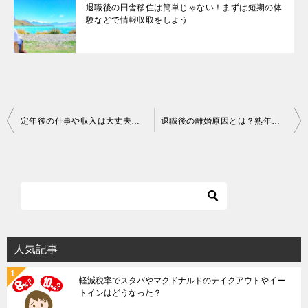
退職後の田舎移住は簡単じゃない！まずは短期の体
験などで情報収取をしよう
投
定年後の仕事や収入は大丈夫？退職前の準備や現状について解説します
退職後の離婚原因とは？熟年離婚はその後の生活が大変
稿
ナ
ビ
ゲ
ー
シ
人気記事
ョ
軽減税率でスタバやマクドナルドのテイクアウトやイー
ン
トインはどうなった？