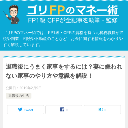
ゴリFPのマネー術では、FP1級・CFPの資格を持つ元税務職員が節
税や副業、相続や不動産のことなど、お金に関する情報をわかりや
すく解説しています。
退職後にうまく家事をするには？妻に嫌われ
ない家事のやり方や意識を解説！
公開日：
2019年2月9日
退職後の生活
Tweet
0
0