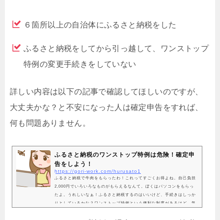
６箇所以上の自治体にふるさと納税をした
ふるさと納税をしてから引っ越して、ワンストップ
特例の変更手続きをしていない
詳しい内容は以下の記事で確認してほしいのですが、
大丈夫かな？と不安になった人は確定申告をすれば、
何も問題ありません。
ふるさと納税のワンストップ特例は危険！確定申
告をしよう！
https://gori-work.com/hurusato1
ふるさと納税で牛肉をもらったわ！これってすごくお得よね。自己負担
2,000円でいろいろなものがもらえるなんて。ぼくはパソコンをもらっ
たよ。うれしいなぁ！ふるさと納税するのはいいけど、手続きはしっか
りとしているかな？ワンストップ特例という便利な制度があるけど、気
をつけていないと、ふるさと納税分が控除されないことになるんだよ！
えっ！えっ！そんな不安な人のために、今日はふるさと納税のワンスト