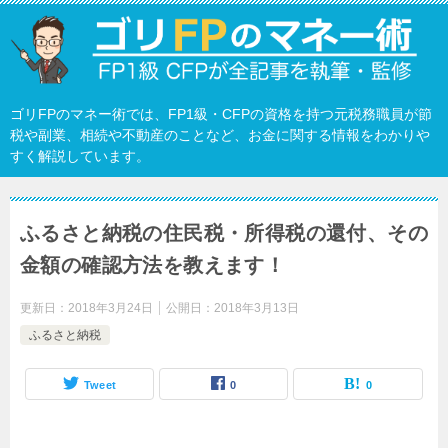
ゴリFPのマネー術では、FP1級・CFPの資格を持つ元税務職員が節
税や副業、相続や不動産のことなど、お金に関する情報をわかりや
すく解説しています。
ふるさと納税の住民税・所得税の還付、その
金額の確認方法を教えます！
更新日：
2018年3月24日
公開日：
2018年3月13日
ふるさと納税
Tweet
0
0