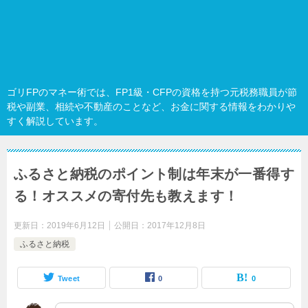
ゴリFPのマネー術では、FP1級・CFPの資格を持つ元税務職員が節
税や副業、相続や不動産のことなど、お金に関する情報をわかりや
すく解説しています。
ふるさと納税のポイント制は年末が一番得す
る！オススメの寄付先も教えます！
更新日：
2019年6月12日
公開日：
2017年12月8日
ふるさと納税
Tweet
0
0