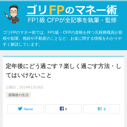
ゴリFPのマネー術では、FP1級・CFPの資格を持つ元税務職員が節
税や副業、相続や不動産のことなど、お金に関する情報をわかりや
すく解説しています。
定年後にどう過ごす？楽しく過ごす方法・し
てはいけないこと
公開日：
2019年1月19日
退職後の生活
Tweet
0
0